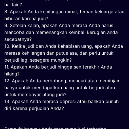
hal lain?
8. Apakah Anda kehilangan minat, teman keluarga atau
hiburan karena judi?
9. Setelah kalah, apakah Anda merasa Anda harus
mencoba dan memenangkan kembali kerugian anda
secepatnya?
10. Ketika judi dan Anda kehabisan uang, apakah Anda
merasa kehilangan dan putus asa, dan perlu untuk
berjudi lagi sesegera mungkin?
11. Apakah Anda berjudi hingga sen terakhir Anda
hilang?
12. Apakah Anda berbohong, mencuri atau meminjam
hanya untuk mendapatkan uang untuk berjudi atau
untuk membayar utang judi?
13. Apakah Anda merasa depresi atau bahkan bunuh
diri karena perjudian Anda?