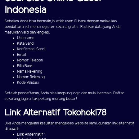
Indonesia
Sebelum Anda bisa bermain, buatlah user ID baru dengan melakukan
pendaftaran di menu register secara gratis. Pastikan data yang Anda
masukkan valid dan lengkap.
Username
Kata Sandi
Konfirmasi Sandi
Email
Nomor Telepon
Pilih Bank
Nama Rekening
Nomor Rekening
Kode Validasi
Setelah pendaftaran, Anda bisa langsung login dan mulai bermain. Daftar
sekarang juga untuk peluang menang besar!
Link Alternatif Tokohoki78
Jika Anda mengalami kesulitan mengakses website kami, gunakan link alternatif
di bawah:
Link Alnternatif 1