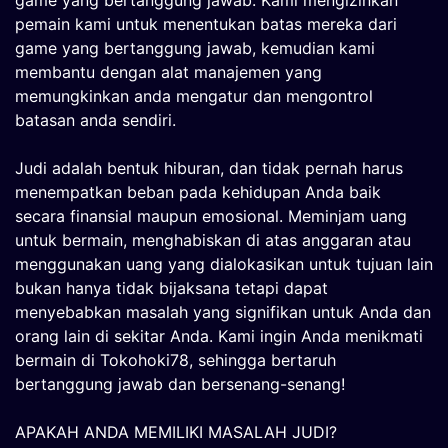
game yang bertanggung jawab. Kami mengizinkan
pemain kami untuk menentukan batas mereka dari
game yang bertanggung jawab, kemudian kami
membantu dengan alat manajemen yang
memungkinkan anda mengatur dan mengontrol
batasan anda sendiri.
Judi adalah bentuk hiburan, dan tidak pernah harus
menempatkan beban pada kehidupan Anda baik
secara finansial maupun emosional. Meminjam uang
untuk bermain, menghabiskan di atas anggaran atau
menggunakan uang yang dialokasikan untuk tujuan lain
bukan hanya tidak bijaksana tetapi dapat
menyebabkan masalah yang signifikan untuk Anda dan
orang lain di sekitar Anda. Kami ingin Anda menikmati
bermain di Tokohoki78, sehingga bertaruh
bertanggung jawab dan bersenang-senang!
APAKAH ANDA MEMILIKI MASALAH JUDI?