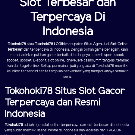
Slot Terbesar dan
Terpercaya Di
Indonesia
Tokohoki78
atau
Tokohoki78 LOGIN
merupakan
Situs Agen Judi Slot Online
Terbesar
dan terpercaya di Indonesia. Dengan pilihan game beragam, kami
menghadirkan puluhan game terbaik di bidangnya seperti sportsbook,
sbobet, ubobet, E-sport, slot online, idnlive, live casino, mm tangkas, tembak
ikan dan togel online. Setiap permainan judi yang ada di Tokohoki78 memiliki
keunikan tersendiri serta tampilan bervariatif yang menjadikannya semakin
seru.
Tokohoki78 Situs Slot Gacor
Terpercaya dan Resmi
Indonesia
Tokohoki78
adalah agen slot online terpercaya dan slot terbesar di Indonesia
yang sudah memiliki lisensi resmi di Indonesia dan legalitas dari PAGCOR.