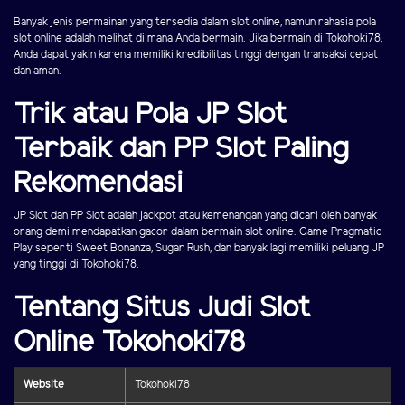
Banyak jenis permainan yang tersedia dalam slot online, namun rahasia pola
slot online adalah melihat di mana Anda bermain. Jika bermain di Tokohoki78,
Anda dapat yakin karena memiliki kredibilitas tinggi dengan transaksi cepat
dan aman.
Trik atau Pola JP Slot
Terbaik dan PP Slot Paling
Rekomendasi
JP Slot dan PP Slot adalah jackpot atau kemenangan yang dicari oleh banyak
orang demi mendapatkan gacor dalam bermain slot online. Game Pragmatic
Play seperti Sweet Bonanza, Sugar Rush, dan banyak lagi memiliki peluang JP
yang tinggi di Tokohoki78.
Tentang Situs Judi Slot
Online Tokohoki78
Website
Tokohoki78