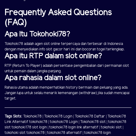
Frequently Asked Questions
(FAQ)
Apa Itu Tokohoki78?
Tokohoki78 adalah agen slot online terpercaya dan terbesar di Indonesia
dengan menyediakan info slot gacor hari ini dan bocoran togel terlengkap.
Apa itu RTP dalam slot online?
RTP (Return To Player) adalah persentase pengembalian dari permainan slot
untuk pemain dalam jangka panjang.
Apa rahasia dalam slot online?
Rahasia utama adalah memperhatikan history bermain dan peluang yang ada.
Jangan lupa untuk selalu menarik kemenangan (withdraw) jika sudah mencapai
target.
Tags Slots:
Tokohoki78
|
Tokohoki78 Login
|
Tokohoki78 Daftar
|
Tokohoki78
Link Alternatif
tokohoki78
|
tokohoki78 Login
|
Tokohoki78 slot
|
tokohoki78
slot
tokohoki178 slot login
|
tokohoki78 login link alternatif
|
tokohoki slot
|
tokohoki slot
tokohoki78
|
tokohoki78 alternatif
|
tokohoki78 login